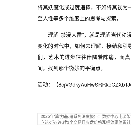
将其妖魔化或过度追捧，不如将其视为
至人性等多个维度上的思考与探索。
理解“禁漫大雷”，就是理解当代动
变化的时代中，如何去理解、接纳和引
们，艺术的进步往往伴随着阵痛，而真
间，找到那个微妙的平衡点。
活动：【
8cjVGdkyAuHwSRRkeCZXbTJ
2025年‘算’力基.建系列深度报告：数据中心电源
立达<信>连.续3个交易日收盘价格涨幅偏离值累计