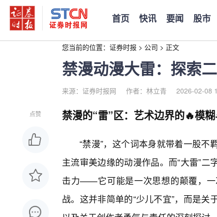
首页
快讯
要闻
股市
您当前的位置：
证券时报
>
公司
>
正文
禁漫动漫大雷：探索二
来源：证券时报网
作者：林立青
2026-02-08 
禁漫的“雷”区：艺术边界的🔥模
点赞
“禁漫”，这个词本身就带着一股不
主流审美边缘的动漫作品。而“大雷”二
击力——它可能是一次思想的颠覆，一
战。这并非简单的“少儿不宜”，而是关